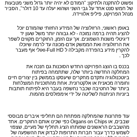
ופשוט להתקנה ולתיקון: "המודם לא יהיה יותר גדול משני מטבעות
של חמש סנט אחד על גבי השני ושהוא יעלה עד 10 דולר",
הסביר
מנהל הפרויקט, פיליפ אלוויידה
.
באופן ראשוני, הרזולוציה של המידע החזותי שהמודם יוכל
להציג תהיה ברמה נמוכה - לא גבוהה יותר משל שעון יד
דיגיטלי משנות השמונים. אך עם הזמן, החוקרים מקווים לשפר
את הרזולוציה ואת הממשק אדם-מכונה עד לרמה שיוכלו
להקרין מידע בהפרדה מקבילה ל
-Full HD
ואולי אף מעבר
לכך
.
בכנס בו הוצג הפרויקט החדש הסוכנות גם חנכה את
המחלקה החדשה ביותר שלה, שתתמחה בפיתוח
ביוטכנולוגיה ותקדם מחקרים שיעסקו בממשק בין יצורים חיים
וחומרה מכאנית או אלקטרונית. אחת מהתוכניות המוצלחות
ביותר של החטיבה שכבר נחשפה בעבר היא לפיתוח תותבות
ביוניות הניתנות לשליטה על ידי אימפולסים מהמוח
.
עוד פתרונות שהמחלקה מפתחת הם תחליפי איברים מבוססי
שבבים, או
Organs on Chips
כפי שכינו אותם החוקרים. אחד
מהשבבים הראשונים שפותחו הציג תחליף של מעיים, שצפוי
לשמש כדרך עבור חברות התרופות לבדוק את ההשפעה של