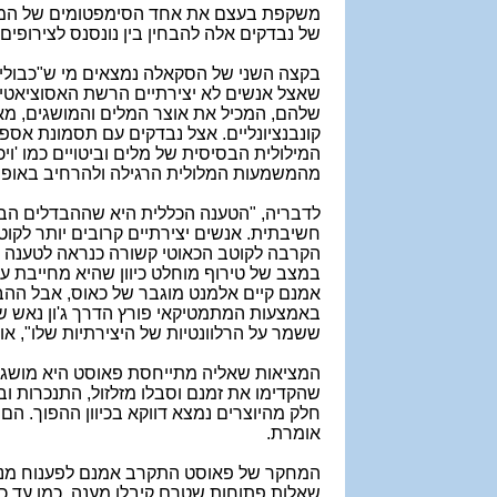
משקפת בעצם את אחד הסימפטומים של המחלה,
של נבדקים אלה להבחין בין נונסנס לצירופים
בקצה השני של הסקאלה נמצאים מי ש"כבולים
שאצל אנשים לא יצירתיים הרשת האסוציאטיבי
שלהם, המכיל את אוצר המלים והמושגים, מא
קונבנציונליים. אצל נבדקים עם תסמונת אס
המילולית הבסיסית של מלים וביטויים כמו 'וי
מהמשמעות המלולית הרגילה ולהרחיב באופן
לדבריה, "הטענה הכללית היא שההבדלים הבין־
חשיבתית. אנשים יצירתיים קרובים יותר לקוט
הקרבה לקוטב הכאוטי קשורה כנראה לטענה שטי
במצב של טירוף מוחלט כיוון שהיא מחייבת עוג
אמנם קיים אלמנט מוגבר של כאוס, אבל ההבד
באמצעות המתמטיקאי פורץ הדרך ג'ון נאש שאו
ששמר על הרלוונטיות של היצירתיות שלו", א
המציאות שאליה מתייחסת פאוסט היא מושג רח
שהקדימו את זמנם וסבלו מזלזול, התנכרות ו
חלק מהיוצרים נמצא דווקא בכיוון ההפוך. הם
אומרת
.
המחקר של פאוסט התקרב אמנם לפענוח מנגנו
שאלות פתוחות שטרם קיבלו מענה, כמו עד כמ