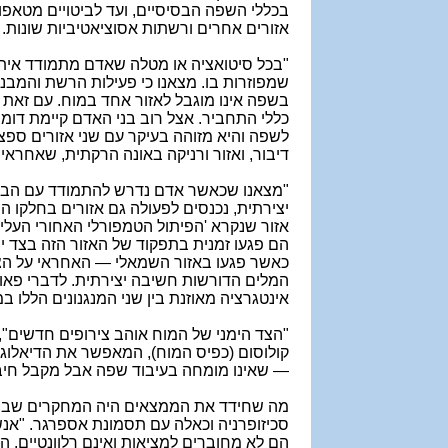
בכללי השפה הבסיסיים, ועד לביטויים מטאפו
אזורים אחרים ורשתות אסוציאטיביות שונות
.
"
בכל סיטואציה או מטלה שאדם מתמודד איתה
שמפוזרות בו. מצאנו כי פעילות הרשת והמבנ
בשפה אינו מוגבל לאזור אחד במוח. עם זאת 
כללי התחביר. אצל רוב בני האדם קיימת דו
לשפה והיא מזוהה בעיקר עם שני אזורים ספ
דיבור, ואזור ורניקה באונה הרקתית, שאחר
"
מצאנו שכאשר אדם נדרש להתמודד עם הבנת צ
יצירתית, נכנסים לפעולה גם אזורים בחלקו ה
אזור שנקרא 'הפיתול הטמפורלי האחורי העליו
הם פגעו זמנית בתפקוד של האזור הזה בצד 
כאשר פגעו באזור השמאלי — האחראי על הצ
המלים הדורשות חשיבה יצירתית. לדברי פאו
אינטגרציה מאוזנת בין שני המנגנונים הללו במ
"הצד הימני של המוח אוהב צירופים חדשים",
קולוסום (כפיס המוח), המאפשר את הדיאלוג בי
— שאינו מומחה בעיבוד שפה אבל מקבל חיב
מה שחידד את הממצאים היה המחקרים שבחנ
סכיזופרניה וכאלה עם תסמונת אספרגר. "אנש
הם לא מחוברים למציאות ואינם רלוונטיים. הם