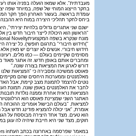
מעבדתית". אלא שמאז הועלה בפניה אותו רעי
בחקר הייצוג המוחי של שפה, במיוחד שפה י
עומדת בראשה. בעשור האחרון הפך חקר המוח
ביחס לחקר תהליכי היצירה במוח היא ההבנה שי
ישנם שני אתגרים גדולים בלהיות יצירתי", הי
"הראשון הוא היכולת לייצר חיבור חדש בין א
מונח שנקרא בשפה המקצועית
onal Novelty
("
חידוש חיבורי" בתרגום חופשי). כל יצירה ה
חידוש חיבורי. אנשים לא יוצרים יש מאין אלא
מסוימים שקיימים בעולם — כמו מלים, רעיונו
ומחברים אותם באופן חדש. זה אתגר מאוד מור
דורש לארגן את המציאות בצורה שונה
".
פאוסט ממשיכה ומסבירה כי "המציאות שלנו 
מאלמנטים וממערכות היחסים שהם מקיימים בי
נוטים להיצמד לתמונת מצב קיימת, אבל האדם 
לחבר את האלמנטים באופן שונה. תמונת העו
המציאות נראית אחרת וממנה נולדות תובנות
האתגר השני שמציינת פאוסט הוא הרלוונטיו
למציאות. "בעולם הבישול אומרים: ההוכחה היא
אומרת, "אני יכולה להמציא פודינג חדש אבל
הוא טעים. מצד אחד היצירה מבוססת על הג
חוקים, מצד שני היא חייבת שיהיה לה עוגן במ
במאמר שפרסמה באחרונה בכתב העת
rs in