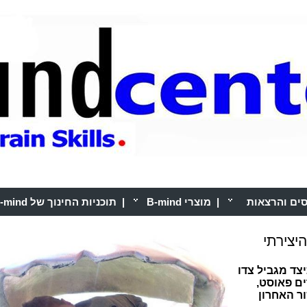
סים והרצאות
|
מוצרי B-mind
|
תוכניות החינוך של B-mind
יצירתי
צד מגביל צדו
ם פאוסט,
ר האחרון