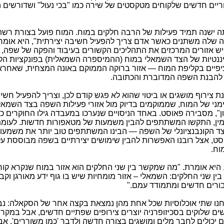
ריים חדשים שלקוחים מטקסטים של שירה כמו "בכי נעול" ושדורשים
 ישנה תמיד פעילות של הרבה חלקים במוח. המוח פועל בצורת רשת
ה שלה משתנים כאשר אדם צריך להפעיל חשיבה יצירתית", היא אומר
יש אזורים המרכזים את התהליכים הקשורים בעיבוד והפקה של שפה, 
מיננטיות של הצד השמאלי במוח (ההמיספרה השמאלית) בפונקציות הק
ציפיים בקליפת המוח — אזור ברוקה הממוקם באונה המצחית, שאחרא
אי להבנת השפה המדוברת והכתובה
.
ירוף מושגים או ביטוי שהוא לא פגש קודם לכן, וצריך להפעיל חשי
ימני של המוח, שממוקמים בדיוק מול אזורי פעילות השפה בצד השמאל
ן", מסבירה פאוסט. באחד הניסויים שנערכו במעבדה גילו החוקרים כ
ימין, התקשו המשתתפים להבין משמעות של מטאפורות חדשות. לעומת
ד הקונבנציונלי של השפה — הבינו המשתתפים טוב יותר את משמעות
סט, אצל רובנו האפשרות להבין שימושים יצירתיים בשפה מבוססת על
וח.
 היא אומרת. "מה שמקשר בין שני החלקים הוא אזור במוח שנקרא קור
ן שני החלקים: השמאלי – אזור מומחיות שיש בו גוף ידע מאורגן וקבוע
ורים חדשים ומתמודד עמם
".
ו שתי אוכלוסיות שכל אחת מהן נמצאת בקצה אחר של הסקאלה: נב
ים שלוקים בסכיזופרניה יוצרים צירופים שפתיים חדשים, אבל במקרי
 יכולים לחבר מלים ומושגים בצורה חדשה ולדבר 'כמו משוררים', אבל 