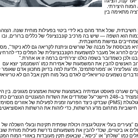
יועד קנת, הציגה
המוח היצירתי.
ציה מתאימה בין
 חשיבתית, שכל אחד מהם בא לידי ביטוי בפעילות מוחית שונה. הצוהר
וח הוא השפה — שיש בה מרכיב קונבנציונלי של כללים ברורים, ובו ב
 שמחייבים גמישות מחשבתית
.
א מבוססת על מבנה של שורשים וניתנת לקריאה גם ללא ניקוד", מס
ים לחרוג אל מעבר למשמעות הקונבנציונלית של המלים כדי להרחיב 
נו ולכן כשמדובר בשפה כולנו יצירתיים ברמה זו או אחרת
".
רוב האנשים להבין את המשמעות של אמירות כמו 'השמנמוך יוצא עם
מו 'גועליציה' או 'מפורסתמים', ולדעת למה בדיוק מתכוון אדם שאומר 
הדברים נשמעים טריוויאליים לאדם בעל מוח תקין אבל הם לא טריוויאל
ם שערכו פאוסט ועמיתיה באמצעות שיטות ואמצעים מגוונים. בין ה
מכשיר סריקת מוח המצויד ב–248 חיישני־על שמודדים את השדות המגנטיים הנוצרים 
ולגולת
(PMS)
שבדקו כיצד הפרעה זמנית לפעילות של אזורים מסוימ
ת חישוביות מתחום מדע הרשתות, כדי לזהות את הרשתות האסוציאטיב
ים או ביטויים, שכדי להבין את משמעותם נדרשת פעילות מוחית שונ
ם כמו "שולחן" או "כיסא", שבאופן תקין מעובדות באזורי המוח המט