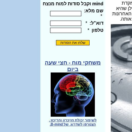
מקדת
ן שהיא
האחרונות
 אותה
.
משחקי מוח - חצי שעה
ביום
לשיפור יכולת הזיכרון והריכוז .
הצטרפו לשדרוג של B-mind.