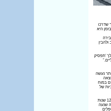
 שדרכו
זמן היא
בירה
ולהבין
לך 'תפסיק
יים
".
יתר נעשה
כתוצאה
ים במוח
יות של
באחד הניסויים הוצגה בפני המשתתפים (כולם "צעירים בעלי אינטליגנציה ויכולת שפתית תקינות ובעלי השכלה של 12 שנות
ה שנעה
פלים