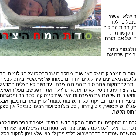
מעשה שלא ייעשה:
 שנפל בחלקו
ו, בבית החולים
ה התקשורתית
ו של אבי תורת
 ולבסוף ביתר
לאחר מכן שלח את
מוחות המבריקים של האנושות. מחקרים שהתבססו על הצילומים והדג
כמה מאפיינים פיזיולוגיים ייחודיים במוחו של איינשטיין ביחס לבני 
ז ביותר להתחקות אחר סודות המוח היצירתי, עד היום לא הצליח המדע
יצירתית. הניסיון לאתר את אותו "זיק", את הרגע שבו נופל האסימון
 ותיאוריות שקשרו את היצירתיות האנושית לגנטיקה, לסביבה ומסגרות
. ובעניין הזה גם רובריקת "כל התשובות נכונות" עדיין באה בחשבון, אבל
ו, שייקספיר, ניוטון, דרווין, סטיב ג'ובס ועוד רבים וטובים? אין ספ
 חוט מקשר.
מבחינה מחקרית וזה תחום מחקר חדש יחסית", אומרת הפרופסור לפסי
 בר־אילן. "לפני כמה שנים פנה אלי סטודנט והציע לחקור יצירתיות
חשבה שמדובר בדבר שהוא בלתי ניתן לניבוי ושלא ניתן לחקור בסיט