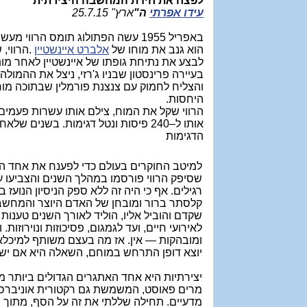
לפצח את חידת המחשבה היצירתית
עידו אפרתי
ה"
ארץ"
25.7.15
באפריל 1955 עשה הפתולוג תומס הרווי 
הוא גנב את מוחו של
אלברט איינשטיין
.
הרווי,
לבצע את נתיחת גופתו של איינשטיין לאחר מות
בעיירה פרינסטון שבניו ג'רזי, ניצל את ההמול
והצליח לחמוק עם צנצנת פורמלין שבתוכה מוח
היחסות
.
הרווי שקל את המוח, צילם אותו עשרות פעמים
אותו ל–240 פיסות ונטל דגימות. בשנים ש
הדגימות
למיטב החוקרים בעולם כדי לפענח את אחד ה
שסיפק הרווי פורסמו במהלך השנים והצביעו על 
רגילים. אף כי היה זה ללא ספק הניסיון הנוע
קלסתר ברור ומובחן של האדם היוצר והמחשבה ה
שקדם והוביל אליו, הוליד לאורך השנים טענות
לאירועי חיים, ועד לגמגום, פסיכוזות ונוירוזות
ומובהקות — אין. אז מה בעצם משותף למיכלאנג'ל
יוצא דופן התרחש במוחם, השאלה היא אם יש
יצירתיות היא אחד האתגרים הגדולים ביותר 
מרים פאוסט, המשמשת גם רקטורית אוניברסיטת
מדעיים. תחילה שללתי את זה על הסף, מתוך מ