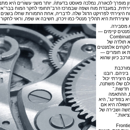
ון מופרך לכאורה, נמלכה פאוסט בדעתה. יותר משני עשורים היא מת
צירתית, במעבדת מוח ושפה שבמרכז הרב־תחומי לחקר המוח בבר־איל
 היצירתי לפרויקט הדגל שלה. לדבריה, אחת התמורות שחלו בשנים 
צירתיות היא תהליך מנטלי כמו זיכרון, חשיבה או שפה, וראוי לחקור
א מסבירה.
למנטים קיימים —
Combinati
יא תולדה של
 לוקחים אלמנטים
ת או חומרים —
כב כיוון שהוא
מורכבת
ניהם. רובנו
היצירתי יכול
לם שלו משתנה,
 חדשות
".
ת, ההתאמה
 בפודינג", היא
 השאלה היא אם
משה ושבירה של
ציאות
".
Frontie