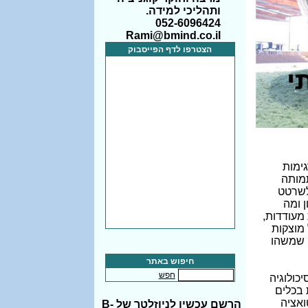
ותהליכי למידה.
052-6096424
Rami@bmind.co.il
הצטרפו לדף הפייסבוק
ימות
תמותה
 לשרטט
 ומה
 מעודדות,
 מוצקות
ק שמשהו
חיפוש באתר
חפש
כולוגיה
 בכלים
ואציה