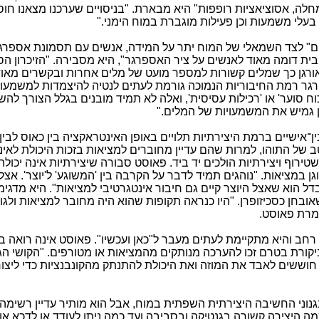
 אסוציאציות רופפות" היא מבארת. "בניסויים שערכנו מצאנו חוסר
 בעלי משמעות וכן פעילות מוגברת במוח הימני
".
" לצד השמאלי של המוח יתר על המידה, אנשים עם תסמונת אספרגר
ת דומה מאוד לאנשים על ציר האספרגר", היא מסבירה. "הזיכרון הס
ורגן כך שמלים קשורות למספר מועט של מלים אחרות ובקשרים מאו
פרגר רמת החיבוריות הנמוכה גורמת לעתים לנטיה להיצמדות למשמעו
כוח סוער' או 'רכילות עסיסית', ואלה לא תמיד מובנים בגלל הצורך ל
 גמיש את המשמעויות של המלים
".
אישיים ברמת היצירתיות תלויים באופן האינטראקציה בין כאוס לבין 
ב של התוהו, למרות שהם עדיין מחוברים למציאות בזכות היכולת לאינ
רוף ויצירתיות הולכים יד ביד. פאוסט סבורה שיצירתיות אינה יכולה
ן במציאות. "נוהגים תמיד לדבר על הקרבה בין 'המשוגע' ל'יוצר'. אצל
ל הוא שאצל היוצר קיים גם חיבור אינטגרטיבי למציאות". היא מדגימ
בחן כסכיזופרן. "היו כנראה תקופות שהוא היה מחובר למציאות ולגוף
ומרת פאוסט
.
ב והיא מתקיימת לעתים מעבר ל"כאן ועכשיו". פאוסט אינה רואה בי
ביקורת בטרם זכו להערכה מנותקים מהמציאות או מטורפים. "הקושי הג
 חוששים לאבד את המוזה ואת היכולת להתנתק מהקונבנציות כדי ליצור
ני החשיבה היצירתית השפתית במוח, אבל הוא מותיר עדיין רשימה
ה היצירה קשורה בגנטיקה ובסביבה ועד כמה ניתן לעודד או לדכא או