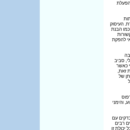
 הפעלת
ות
ת. העיסוק
כמו הבנת
שורות
י להפקת
בה
י, סביב
י כאשר
 זאת,
ן של
פוס
, והימני
דקים עם
ם רבים
יכולת זו