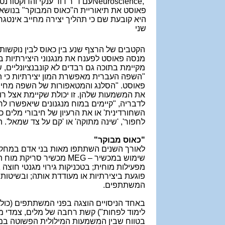
Neuroscience,
עם ד"ר דוד ענקי והדוקטורנט 
פאוסט את תיאוריית ה"כאוס המבוקר" בנושא 
היא קובעת שם כי תהליך יצירה מחייב אינטגר
שני
הקטבים של הרצף שנע בין כאוס לבין נוקשות
מנסה פאוסט לפענח את מנגנוני היצירתיות במ
מקיימת בתוכה גם רבדים לא קונבנציונליים,
"
השפה העברית מאפשרת המון יצירתיות כי הי
פאוסט. "הסלנג והמטאפורות של השפה מחייב
את המשמעות שלהן. זו יכולת שקיימת אצל רוב
לדבריה, "קיימים במוח מנגנונים שיאפשרו ל
השחורדינית' או את הרעיון של חיבורי מלים כ
לחפור', 'שינה מתוקה' או 'קם על צד שמאל'. 
"כאוס מבוקר
"
לאורך השנים השתתפו מאות בני אדם במחקרי
שימוש במכשיר
MEG –
מפעילות מוחית; בטכניקות גירוי מגנטי חוצה ג
פוגעת ביצירתיות או מעודדת אותה; ובשיטו
המשתתפים
.
לימוד לפחות") קשת רחבה של מלים, צמדי מל
בטווח שבין המשמעות המילולית הפשוטה במלי